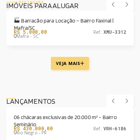
DESTAQUES
IMÓVEIS PARA ALUGAR
🏭 Barracão para Locação – Bairro Faxinal |
Mafra/SC
R$ 5.000,00
Ref.:
XMU-3312
Mafra - SC
VEJA MAIS
LANÇAMENTOS
LANÇAMENTO
ACEITA PERMUTA
06 chácaras exclusivas de 20.000 m² - Bairro
Seminário
R$ 430.000,00
Ref.:
VRH-6186
Rio Negro - PR