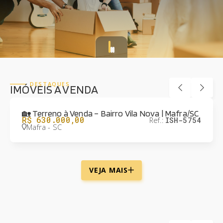
DESTAQUES
IMÓVEIS A VENDA
🏡 Terreno à Venda – Bairro Vila Nova | Mafra/SC
R$ 630.000,00
Ref.:
ISH-5754
Mafra - SC
VEJA MAIS