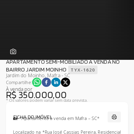
APARTAMENTO SEMI-MOBILIADO À VENDA NO
BAIRRO JARDIM MOINHO
TYX-1620
Jardim do Moinho, Mafra - SC
Compartilhe:
À venda
por
R$ 350.000,00
* Os valores podem variar sem data prevista.
FICHA DO IMÓVEL
🏡 *Apartamento à venda em Mafra – SC*
Localizado na *Rua José Cassias Pereira, Residencial